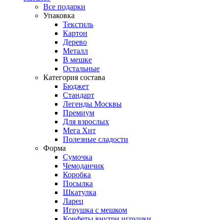
Все подарки
Упаковка
Текстиль
Картон
Дерево
Металл
В мешке
Остальные
Категория состава
Бюджет
Стандарт
Легенды Москвы
Премиум
Для взрослых
Мега Хит
Полезные сладости
Форма
Сумочка
Чемоданчик
Коробка
Посылка
Шкатулка
Ларец
Игрушка с мешком
Конфеты внутри игрушки