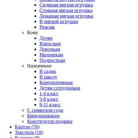
Сидящая мягкая игрушка
Стоящая мягкая игрушка
Лежащая мягкая игрушка
В мягкой игрушке
Рюкзак
Кому
Детям
Взрослым
Девочкам
Мальчикам
Подросткам
Назначение
В садик
В школу
Корпоративные
Детям сотрудников
1-4 класс
5-8 класс
9-11 класс
С символом года
Брендирование
Конструктор подарка
Картон
(76)
Текстиль
(18)
В мешке
(8)