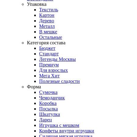
Упаковка
Текстиль
Картон
Дерево
Металл
В мешке
Остальные
Категория состава
Бюджет
Стандарт
Легенды Москвы
Премиум
Для взрослых
Мега Хит
Полезные сладости
Форма
Сумочка
Чемоданчик
Коробка
Посылка
Шкатулка
Ларец
Игрушка с мешком
Конфеты внутри игрушки
Сидящая мягкая игрушка