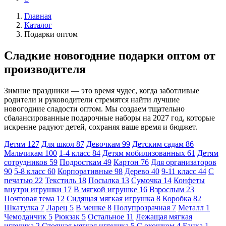
Главная
Каталог
Подарки оптом
Сладкие новогодние подарки оптом от
производителя
Зимние праздники — это время чудес, когда заботливые
родители и руководители стремятся найти лучшие
новогодние сладости оптом. Мы создаем тщательно
сбалансированные подарочные наборы на 2027 год, которые
искренне радуют детей, сохраняя ваше время и бюджет.
Детям
127
Для школ
87
Девочкам
99
Детским садам
86
Мальчикам
100
1-4 класс
84
Детям мобилизованных
61
Детям
сотрудников
59
Подросткам
49
Картон
76
Для организаторов
90
5-8 класс
60
Корпоративные
98
Дерево
40
9-11 класс
44
С
печатью
22
Текстиль
18
Посылка
13
Сумочка
14
Конфеты
внутри игрушки
17
В мягкой игрушке
16
Взрослым
23
Почтовая тема
12
Сидящая мягкая игрушка
8
Коробка
82
Шкатулка
7
Ларец
5
В мешке
8
Полупрозрачная
7
Металл
1
Чемоданчик
5
Рюкзак
5
Остальное
11
Лежащая мягкая
игрушка
2
Стоящая мягкая игрушка
5
С окошком
4
Банка
1