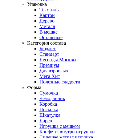
Упаковка
Текстиль
Картон
Дерево
Металл
В мешке
Остальные
Категория состава
Бюджет
Стандарт
Легенды Москвы
Премиум
Для взрослых
Мега Хит
Полезные сладости
Форма
Сумочка
Чемоданчик
Коробка
Посылка
Шкатулка
Ларец
Игрушка с мешком
Конфеты внутри игрушки
Сидящая мягкая игрушка