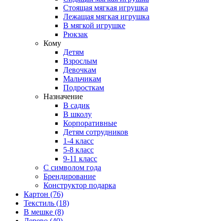
Стоящая мягкая игрушка
Лежащая мягкая игрушка
В мягкой игрушке
Рюкзак
Кому
Детям
Взрослым
Девочкам
Мальчикам
Подросткам
Назначение
В садик
В школу
Корпоративные
Детям сотрудников
1-4 класс
5-8 класс
9-11 класс
С символом года
Брендирование
Конструктор подарка
Картон
(76)
Текстиль
(18)
В мешке
(8)
Дерево
(40)