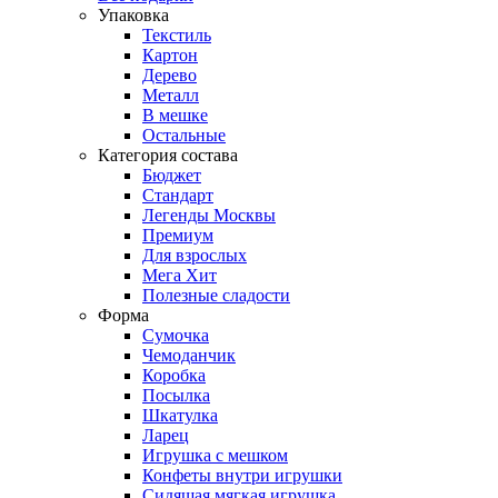
Упаковка
Текстиль
Картон
Дерево
Металл
В мешке
Остальные
Категория состава
Бюджет
Стандарт
Легенды Москвы
Премиум
Для взрослых
Мега Хит
Полезные сладости
Форма
Сумочка
Чемоданчик
Коробка
Посылка
Шкатулка
Ларец
Игрушка с мешком
Конфеты внутри игрушки
Сидящая мягкая игрушка