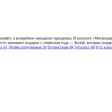
конфет, а волшебное ожидание праздника. В каталоге «Москонди
сто занимают подарки с символом года — Козой, которые подаря
ых
61
Детям сотрудников
59
Подросткам
49
5-8 класс
60
9-11 кла