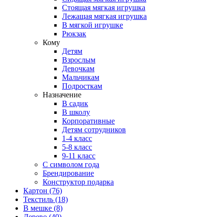
Стоящая мягкая игрушка
Лежащая мягкая игрушка
В мягкой игрушке
Рюкзак
Кому
Детям
Взрослым
Девочкам
Мальчикам
Подросткам
Назначение
В садик
В школу
Корпоративные
Детям сотрудников
1-4 класс
5-8 класс
9-11 класс
С символом года
Брендирование
Конструктор подарка
Картон
(76)
Текстиль
(18)
В мешке
(8)
Дерево
(40)