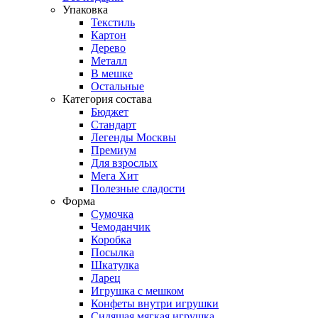
Упаковка
Текстиль
Картон
Дерево
Металл
В мешке
Остальные
Категория состава
Бюджет
Стандарт
Легенды Москвы
Премиум
Для взрослых
Мега Хит
Полезные сладости
Форма
Сумочка
Чемоданчик
Коробка
Посылка
Шкатулка
Ларец
Игрушка с мешком
Конфеты внутри игрушки
Сидящая мягкая игрушка