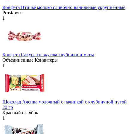
Конфета Птичье молоко сливочно-ванильные укрупненные
РотФронт
1
Конфета Сакура со вкусом клубники и мяты
Объединенные Кондитеры
1
Шоколад Аленка молочный с начинкой с клубничной нугой
20 гр
Красный октябрь
1