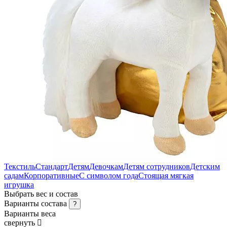
Текстиль
Стандарт
Детям
Девочкам
Детям сотрудников
Детским
садам
Корпоративные
С символом года
Стоящая мягкая
игрушка
Выбрать вес и состав
Варианты состава
?
Варианты веса
свернуть