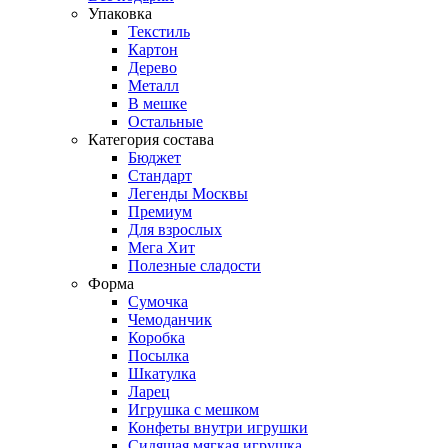
Упаковка
Текстиль
Картон
Дерево
Металл
В мешке
Остальные
Категория состава
Бюджет
Стандарт
Легенды Москвы
Премиум
Для взрослых
Мега Хит
Полезные сладости
Форма
Сумочка
Чемоданчик
Коробка
Посылка
Шкатулка
Ларец
Игрушка с мешком
Конфеты внутри игрушки
Сидящая мягкая игрушка