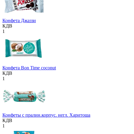
Конфета Джаззи
КДВ
1
Конфета Bon Time coconut
КДВ
1
Конфеты с пралин.корпус. негл. Харитоша
КДВ
1