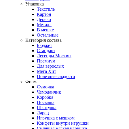
Упаковка
Текстиль
Картон
Дерево
Металл
В мешке
Остальные
Категория состава
Бюджет
Стандарт
Легенды Москвы
Премиум
Для взрослых
Мега Хит
Полезные сладости
Форма
Сумочка
Чемоданчик
Коробка
Посылка
Шкатулка
Ларец
Игрушка с мешком
Конфеты внутри игрушки
Сидящая мягкая игрушка