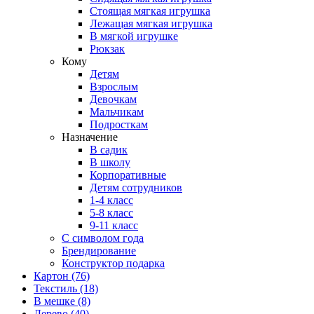
Стоящая мягкая игрушка
Лежащая мягкая игрушка
В мягкой игрушке
Рюкзак
Кому
Детям
Взрослым
Девочкам
Мальчикам
Подросткам
Назначение
В садик
В школу
Корпоративные
Детям сотрудников
1-4 класс
5-8 класс
9-11 класс
С символом года
Брендирование
Конструктор подарка
Картон
(76)
Текстиль
(18)
В мешке
(8)
Дерево
(40)