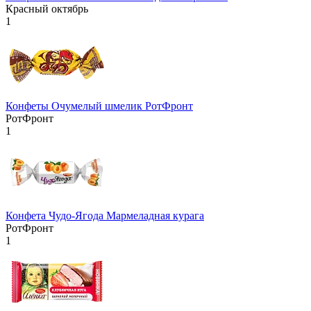
Красный октябрь
1
Конфеты Очумелый шмелик РотФронт
РотФронт
1
Конфета Чудо-Ягода Мармеладная курага
РотФронт
1