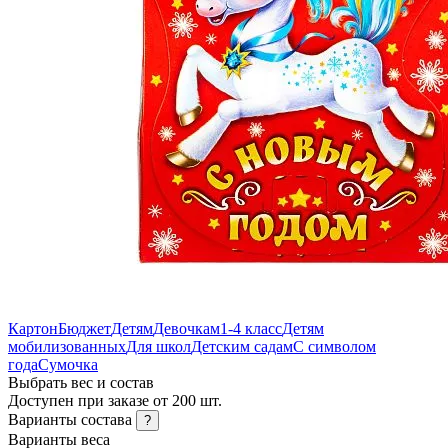
Картон
Бюджет
Детям
Девочкам
1-4 класс
Детям
мобилизованных
Для школ
Детским садам
С символом
года
Сумочка
Выбрать вес и состав
Доступен при заказе от 200 шт.
Варианты состава
?
Варианты веса