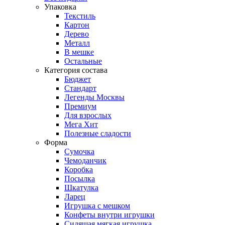
Упаковка
Текстиль
Картон
Дерево
Металл
В мешке
Остальные
Категория состава
Бюджет
Стандарт
Легенды Москвы
Премиум
Для взрослых
Мега Хит
Полезные сладости
Форма
Сумочка
Чемоданчик
Коробка
Посылка
Шкатулка
Ларец
Игрушка с мешком
Конфеты внутри игрушки
Сидящая мягкая игрушка