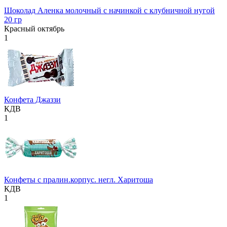
Шоколад Аленка молочный с начинкой с клубничной нугой
20 гр
Красный октябрь
1
Конфета Джаззи
КДВ
1
Конфеты с пралин.корпус. негл. Харитоша
КДВ
1