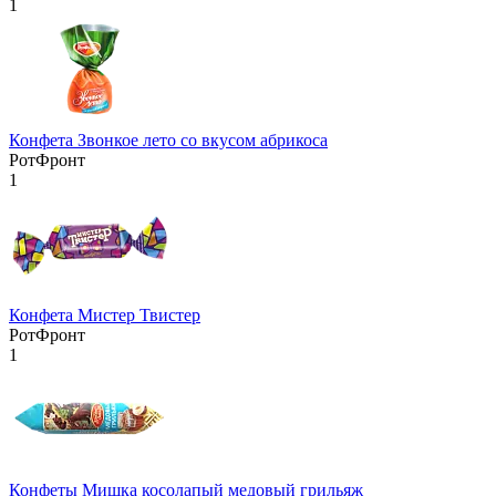
1
Конфета Звонкое лето со вкусом абрикоса
РотФронт
1
Конфета Мистер Твистер
РотФронт
1
Конфеты Мишка косолапый медовый грильяж