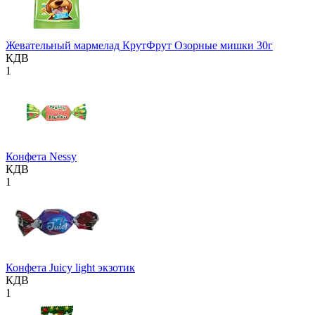
Жевательный мармелад КрутФрут Озорные мишки 30г
КДВ
1
Конфета Nessy
КДВ
1
Конфета Juicy light экзотик
КДВ
1